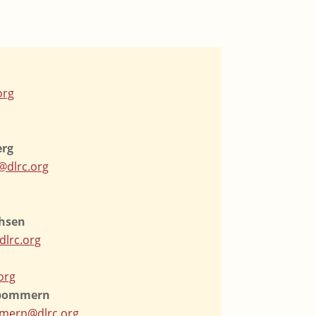
org
erg
dlrc.org
chsen
dlrc.org
org
rpommern
mern@dlrc.org