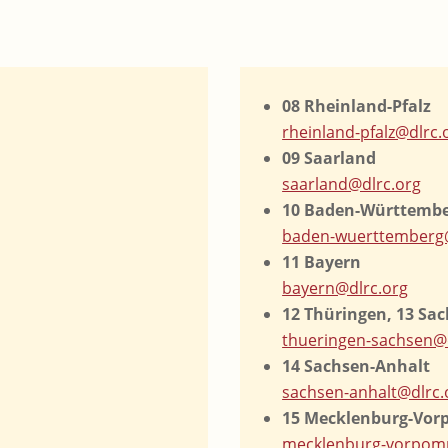
08 Rheinland-Pfalz
rheinland-pfalz@dlrc.
09 Saarland
saarland@dlrc.org
10 Baden-Württemb
baden-wuerttemberg@
11 Bayern
bayern@dlrc.org
12 Thüringen, 13 Sa
thueringen-sachsen@
14 Sachsen-Anhalt
sachsen-anhalt@dlrc.
15 Mecklenburg-Vo
mecklenburg-vorpom