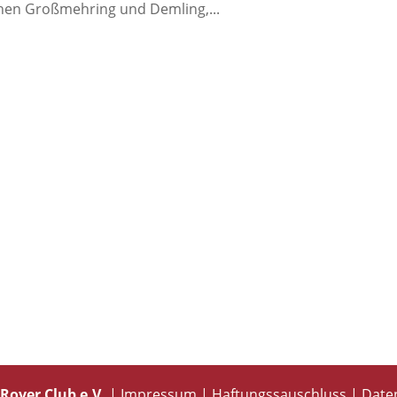
chen Großmehring und Demling,...
Rover Club e.V.
|
Impressum
|
Haftungssauschluss
|
Date